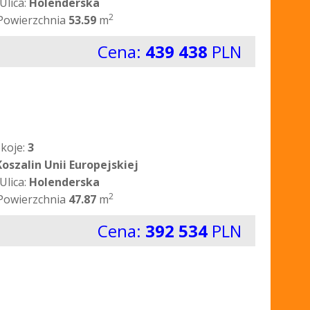
Ulica:
Holenderska
2
Powierzchnia
53.59
m
Cena:
439 438
PLN
koje:
3
Koszalin Unii Europejskiej
Ulica:
Holenderska
2
Powierzchnia
47.87
m
Cena:
392 534
PLN