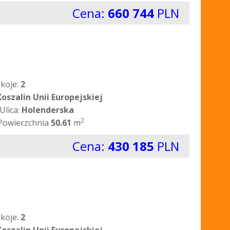
Cena:
660 744
PLN
koje:
2
Koszalin Unii Europejskiej
Ulica:
Holenderska
2
Powierzchnia
50.61
m
Cena:
430 185
PLN
koje:
2