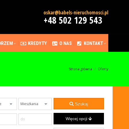
MORZEM
KREDYTY
O NAS
KONTAKT
oskar@babels-nieruchomosci.pl
+48 502 129 543
MORZEM
KREDYTY
O NAS
KONTAKT
Jesteś tutaj:
Strona główna
Oferty
Szukaj
Więcej opcji