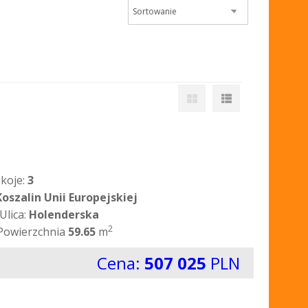
koje:
3
Koszalin Unii Europejskiej
Ulica:
Holenderska
2
Powierzchnia
59.65
m
Cena:
507 025
PLN