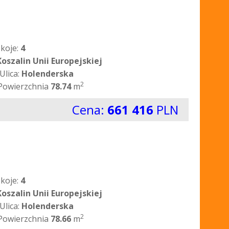
koje:
4
Koszalin Unii Europejskiej
Ulica:
Holenderska
2
Powierzchnia
78.74
m
Cena:
661 416
PLN
koje:
4
Koszalin Unii Europejskiej
Ulica:
Holenderska
2
Powierzchnia
78.66
m