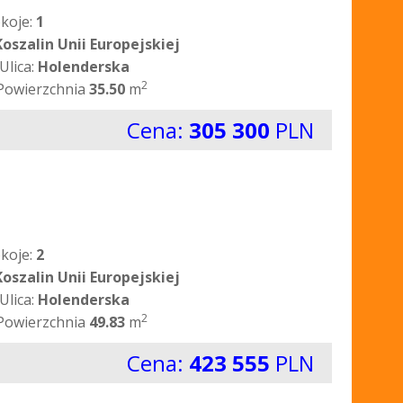
koje:
1
Koszalin Unii Europejskiej
Ulica:
Holenderska
2
Powierzchnia
35.50
m
Cena:
305 300
PLN
koje:
2
Koszalin Unii Europejskiej
Ulica:
Holenderska
2
Powierzchnia
49.83
m
Cena:
423 555
PLN