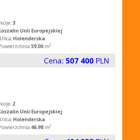
koje:
3
Koszalin Unii Europejskiej
Ulica:
Holenderska
2
Powierzchnia
59.00
m
Cena:
507 400
PLN
koje:
2
Koszalin Unii Europejskiej
Ulica:
Holenderska
2
Powierzchnia
46.98
m