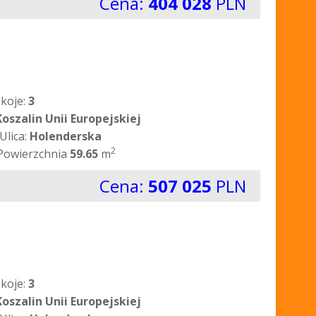
Cena:
404 028
PLN
koje:
3
Koszalin Unii Europejskiej
Ulica:
Holenderska
2
Powierzchnia
59.65
m
Cena:
507 025
PLN
koje:
3
Koszalin Unii Europejskiej