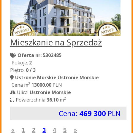
Mieszkanie na Sprzedaż
Oferta nr: 5302485
Pokoje:
2
Piętro:
0 / 3
Ustronie Morskie Ustronie Morskie
2
Cena m
13000.00
PLN
Ulica:
Ustronie Morskie
2
Powierzchnia
36.10
m
Cena:
469 300
PLN
«
1
2
3
4
5
»