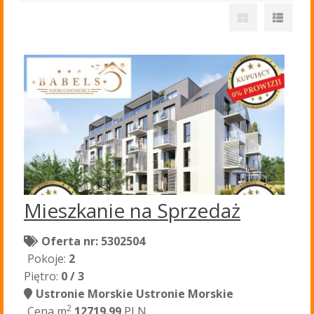
Mieszkanie na Sprzedaż
Oferta nr: 5302504
Pokoje:
2
Piętro:
0 / 3
Ustronie Morskie Ustronie Morskie
2
Cena m
12719.99
PLN