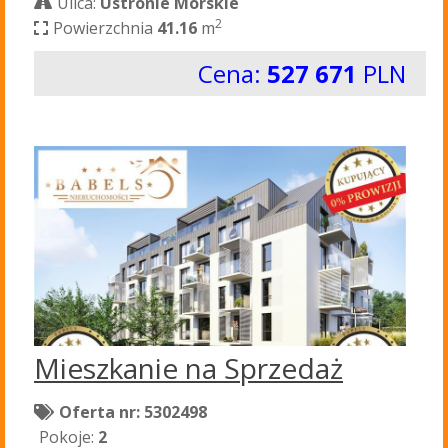
Ulica:
Ustronie Morskie
2
Powierzchnia
41.16
m
Cena:
527 671
PLN
Mieszkanie na Sprzedaż
Oferta nr: 5302498
Pokoje:
2