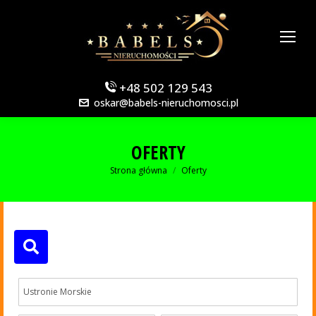
+48 502 129 543
oskar@babels-nieruchomosci.pl
OFERTY
Jesteś tutaj:
Strona główna
Oferty