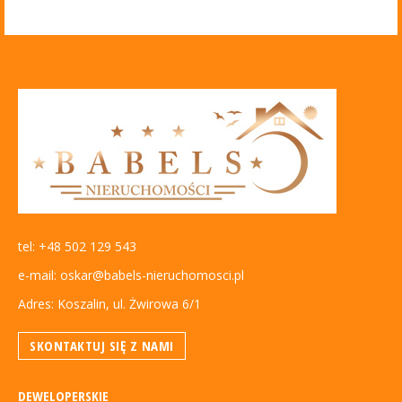
tel: +48 502 129 543
e-mail: oskar@babels-nieruchomosci.pl
Adres: Koszalin, ul. Żwirowa 6/1
SKONTAKTUJ SIĘ Z NAMI
DEWELOPERSKIE