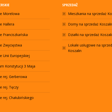
RSKIE
SPRZEDAŻ
le Morelowa
Mieszkania na sprzedaż Ko
e Hallera
Domy na sprzedaż Koszali
le Franciszkańska
Działki na sprzedaż Koszal
le Zwycięstwa
Lokale usługowe na sprze
Koszalin
e Unii Europejskiej
um Konstytucji 3 Maja
e rej. Gerberowa
e rej. Tęczy
e rej. Chałubińskiego