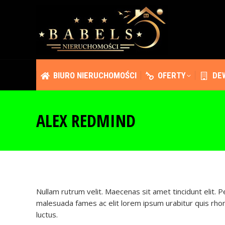
BIURO NIERUCHOMOŚCI
OFERTY
DE
BIURO NIERUCHOMOŚCI
OFERTY
DE
ALEX REDMIND
Nullam rutrum velit. Maecenas sit amet tincidunt elit. 
malesuada fames ac elit lorem ipsum urabitur quis rhon
luctus.