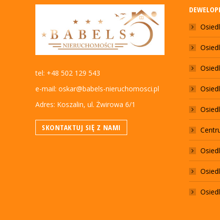
DEWELOPE
Osied
Osiedl
Osied
tel: +48 502 129 543
e-mail: oskar@babels-nieruchomosci.pl
Osied
Adres: Koszalin, ul. Żwirowa 6/1
Osiedl
SKONTAKTUJ SIĘ Z NAMI
Centr
Osiedl
Osiedl
Osiedl