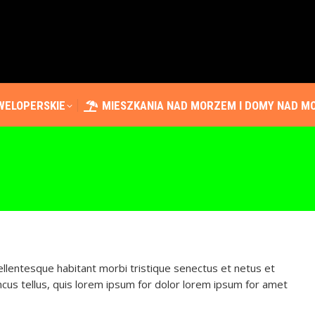
WELOPERSKIE
MIESZKANIA NAD MORZEM I DOMY NAD 
WELOPERSKIE
MIESZKANIA NAD MORZEM I DOMY NAD 
Pellentesque habitant morbi tristique senectus et netus et
cus tellus, quis lorem ipsum for dolor lorem ipsum for amet