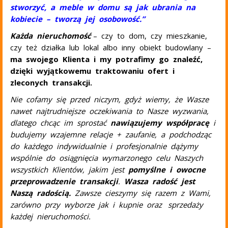
stworzyć, a meble w domu są jak ubrania na
kobiecie – tworzą jej osobowość.”
Każda nieruchomość
– czy to dom, czy mieszkanie,
czy też działka lub lokal albo inny obiekt budowlany –
ma swojego Klienta
i my potrafimy go znaleźć,
dzięki wyjątkowemu traktowaniu ofert i
zleconych transakcji.
Nie cofamy się przed niczym, gdyż wiemy, że Wasze
nawet najtrudniejsze oczekiwania to Nasze wyzwania,
dlatego chcąc im sprostać
nawiązujemy współpracę
i
budujemy wzajemne relacje + zaufanie, a podchodząc
do każdego indywidualnie i profesjonalnie dążymy
wspólnie do osiągnięcia wymarzonego celu Naszych
wszystkich Klientów, jakim jest
pomyślne i owocne
przeprowadzenie transakcji
.
Wasza radość jest
Naszą radością.
Zawsze cieszymy się razem z Wami,
zarówno przy wyborze jak i kupnie oraz sprzedaży
każdej nieruchomości.