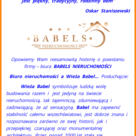
jest piękny, tradycyjny, rodzinny dom”
Oskar Staniszewski
Opowiemy Wam niesamowitą historię o powstaniu
firmy – biura
BABELS NIERUCHOMOŚCI
Biuro nieruchomości a Wieża Babel…
Posłuchajcie:
Wieża Babel
symbolizuje ludzką wolę
budowania razem i jest jedyną na świecie
nieruchomością, tak tajemniczą, zdumiewającą i
zadziwiającą, że aż sensacyjną.
Babel
ma zapewnić
stabilność całemu wszechświatowi, jest dobrze znana i
rozpoznawana zarówno ze swej historii, jak i
przepięknej, czarującej oraz monumentalnej
architektury. Przez ponad 2000 lat stała się