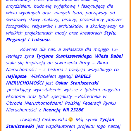
arcydziełem, budowlą wyjątkową i fascynującą dla
wielu wybitnych oraz znanych ludzi, począwszy od
światowej sławy malarzy, pisarzy, piosenkarzy poprzez
fotografów, reżyserów i architektów, a skończywszy na
wielkich projektantach mody oraz kreatorach
Stylu,
Elegancji i Luksusu.
Również dla nas, a zwłaszcza dla mojego 12-
letniego syna
Tycjana Staniszewskiego,
Wieża Babel
stała się inspiracją do stworzenia firmy – Biura
Nieruchomości – z historią i tradycją wszystkiego co
najlepsze
. Właścicielem agencji
BABELS
NIERUCHOMOŚCI
jest
Oskar Staniszewski
posiadający wykształcenie wyższe z tytułem magistra
ekonomii oraz tytuł: Specjalisty – Pośrednika w
Obrocie Nieruchomościami Polskiej Federacji Rynku
Nieruchomości z
licencją NR 23286
Uwaga!!!:) Ciekawostka
Mój synek
Tycjan
Staniszewski
jest współautorem projektu logo naszej