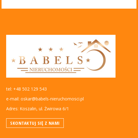
tel: +48 502 129 543
e-mail: oskar@babels-nieruchomosci.pl
Adres: Koszalin, ul. Żwirowa 6/1
SKONTAKTUJ SIĘ Z NAMI