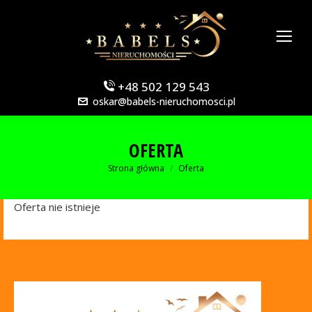
+48 502 129 543
oskar@babels-nieruchomosci.pl
OFERTA
Jesteś tutaj:
Strona główna
Oferta
Oferta nie istnieje