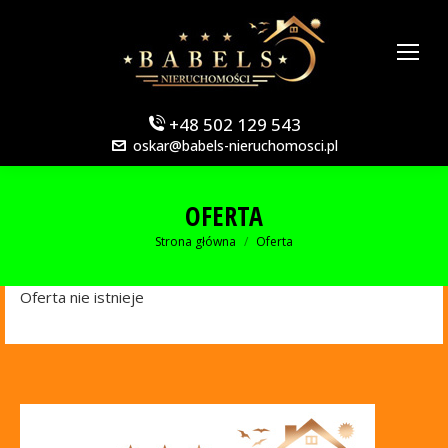
+48 502 129 543
oskar@babels-nieruchomosci.pl
OFERTA
Jesteś tutaj:
Strona główna
Oferta
Oferta nie istnieje