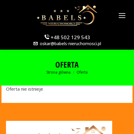
+48 502 129 543
oskar@babels-nieruchomosci.pl
OFERTA
Jesteś tutaj:
Strona główna
Oferta
Oferta nie istnieje