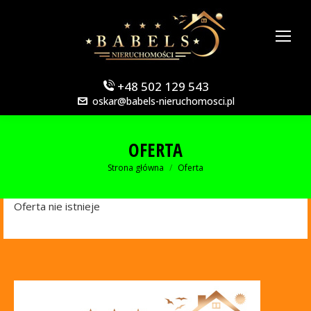
+48 502 129 543
oskar@babels-nieruchomosci.pl
OFERTA
Jesteś tutaj:
Strona główna
Oferta
Oferta nie istnieje